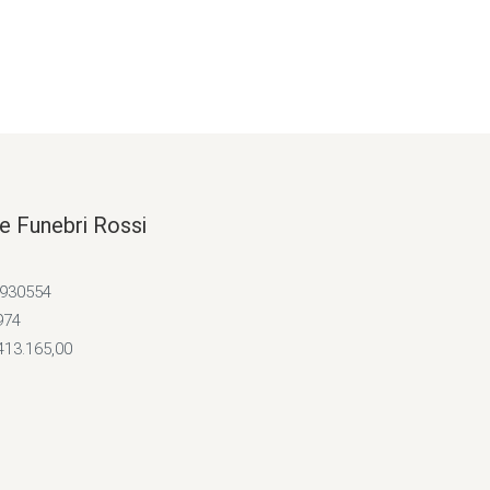
e Funebri Rossi
4930554
974
413.165,00