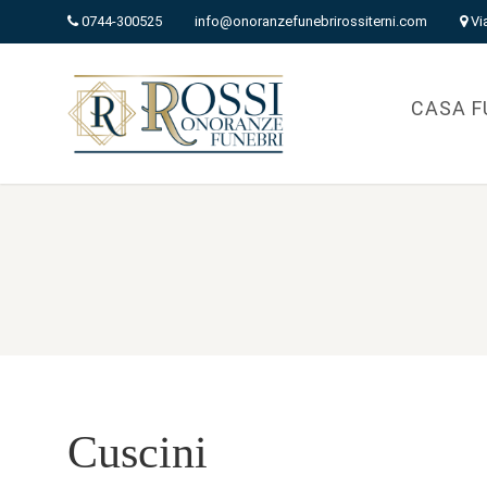
0744-300525
info@onoranzefunebrirossiterni.com
Vi
CASA F
Cuscini