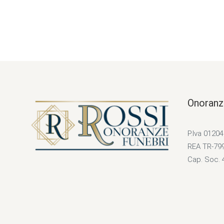
Onoranz
P.Iva 0120
REA TR-79
Cap. Soc. 