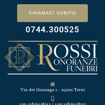
CHIAMACI SUBITO
0744.300525
Via dei Gonzaga 1 - 05100 Terni
+39.348.6438143 / +39.348.6438142