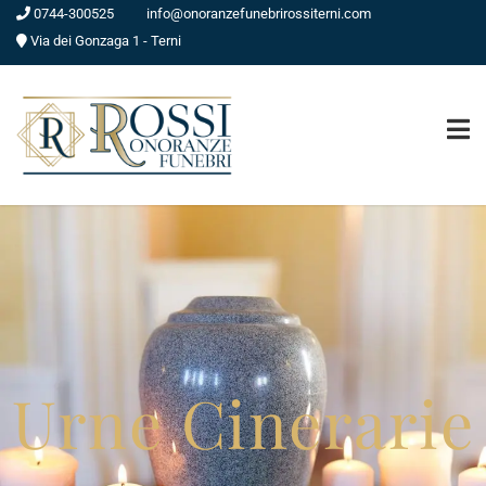
0744-300525
info@onoranzefunebrirossiterni.com
Via dei Gonzaga 1 - Terni
Urne Cinerarie