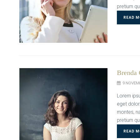
pretium qu
READ M
Brenda
9 NOVEM
Lorem ipsu
eget dolor
montes, na
pretium qu
READ M