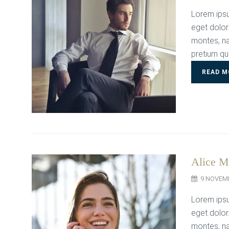
Lorem ipsu
eget dolor
montes, na
pretium qu
READ M
Alice Mi
9 NOVEM
Lorem ipsu
eget dolor
montes, na