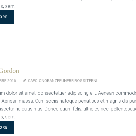
is, sem.
ORE
 Gordon
BRE 2016
CAPO-ONORANZEFUNEBRIROSSITERNI
m dolor sit amet, consectetuer adipiscing elit. Aenean commodo
. Aenean massa. Cum sociis natoque penatibus et magnis dis par
scetur ridiculus mus. Donec quam felis, ultricies nec, pellentesqu
is, sem.
ORE