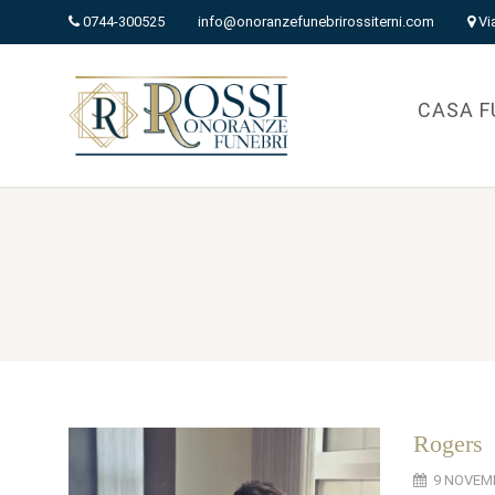
0744-300525
info@onoranzefunebrirossiterni.com
Vi
CASA F
Rogers
9 NOVEM