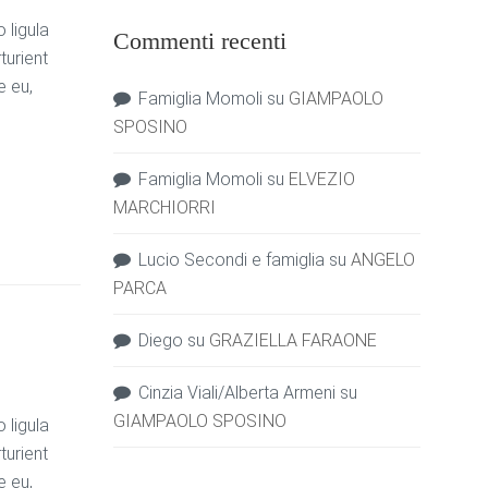
 ligula
Commenti recenti
turient
e eu,
Famiglia Momoli
su
GIAMPAOLO
SPOSINO
Famiglia Momoli
su
ELVEZIO
MARCHIORRI
Lucio Secondi e famiglia
su
ANGELO
PARCA
Diego
su
GRAZIELLA FARAONE
Cinzia Viali/Alberta Armeni
su
GIAMPAOLO SPOSINO
 ligula
turient
e eu,