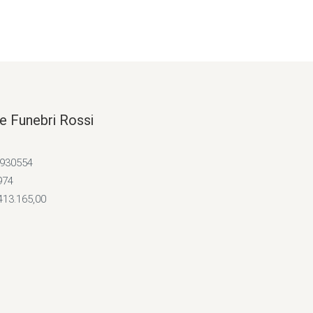
e Funebri Rossi
4930554
974
413.165,00