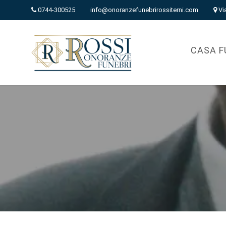
0744-300525
info@onoranzefunebrirossiterni.com
Vi
CASA F