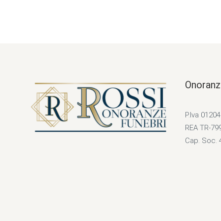
Onoranz
P.Iva 0120
REA TR-79
Cap. Soc. 