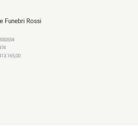
e Funebri Rossi
4930554
974
413.165,00