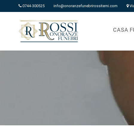
0744-300525
info@onoranzefunebrirossiterni.com
Vi
CASA F