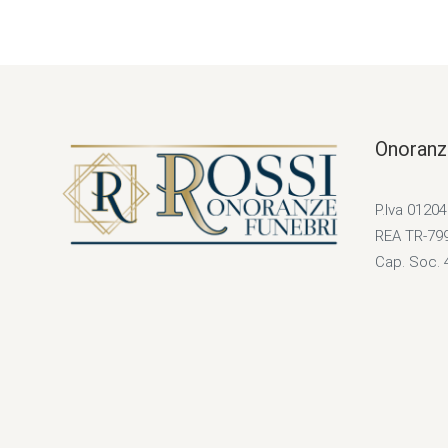
Onoranz
P.Iva 0120
REA TR-79
Cap. Soc. 