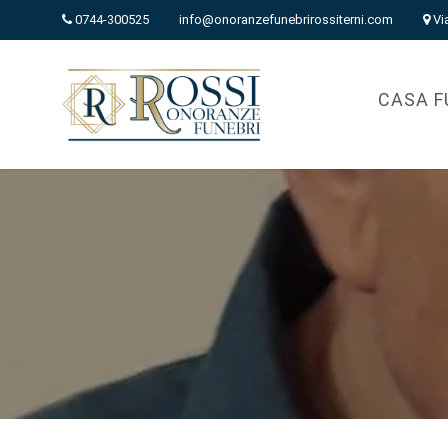
0744-300525
info@onoranzefunebrirossiterni.com
Vi
CASA F