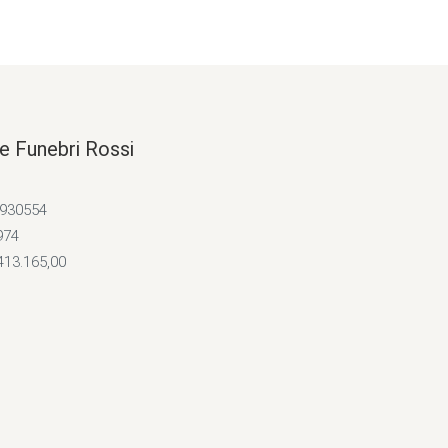
e Funebri Rossi
4930554
974
413.165,00