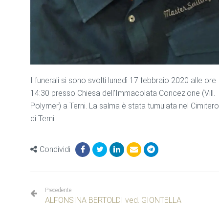
I funerali si sono svolti lunedì 17 febbraio 2020 alle ore
14:30 presso Chiesa dell'Immacolata Concezione (Vill.
Polymer) a Terni. La salma è stata tumulata nel Cimitero
di Terni.
Condividi
Precedente
ALFONSINA BERTOLDI ved. GIONTELLA