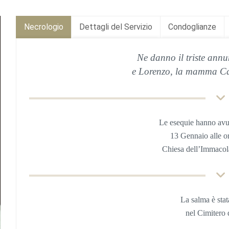
Necrologio
Dettagli del Servizio
Condoglianze
Ne danno il triste annun
e Lorenzo, la mamma Carl
Le esequie hanno av
13 Gennaio
alle
o
Chiesa
dell’Immacol
La salma è stat
nel Cimitero 