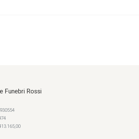
e Funebri Rossi
4930554
974
413.165,00