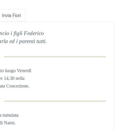
Invia Fiori
cio i figli Federico
a ed i parenti tutti.
uto
luogo Venerdì
re 14,30
nella
ata Concezione
.
a
tumulata
di Narni.