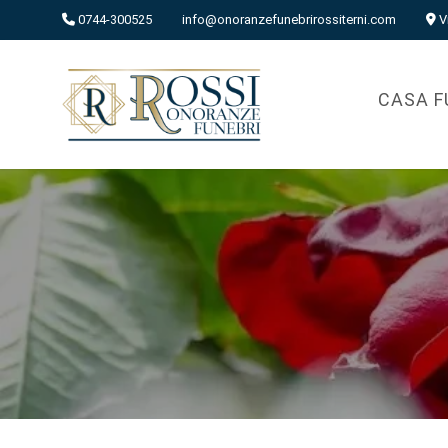
0744-300525
info@onoranzefunebrirossiterni.com
V
CASA F