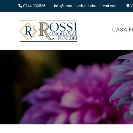
0744-300525
info@onoranzefunebrirossiterni.com
V
CASA F