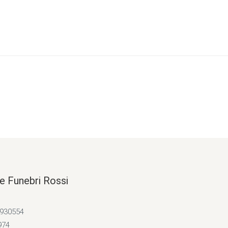
e Funebri Rossi
4930554
974