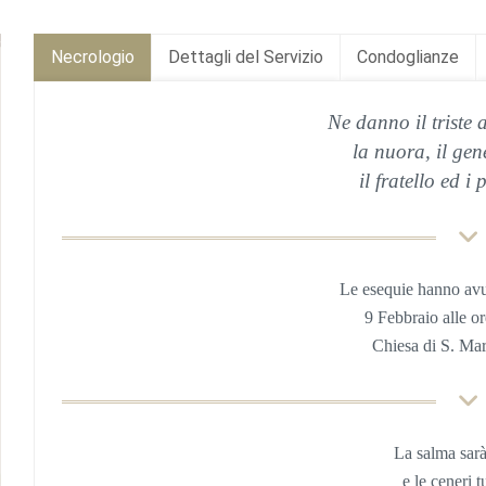
Necrologio
Dettagli del Servizio
Condoglianze
Ne danno il triste a
la nuora, il gene
il fratello ed i 
Le esequie hanno av
9 Febbraio
alle o
Chiesa
di S. Mar
La salma sar
e le ceneri 