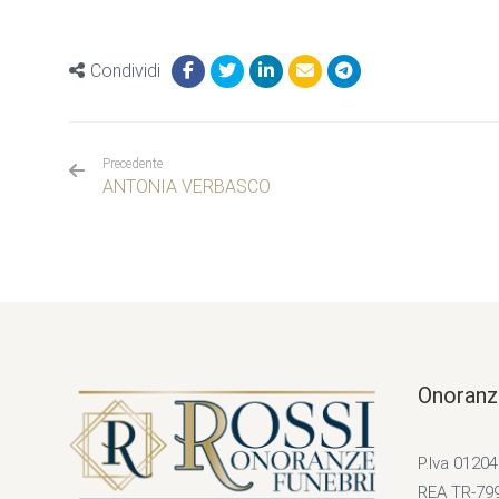
Condividi
Precedente
ANTONIA VERBASCO
Onoranz
P.Iva 0120
REA TR-79