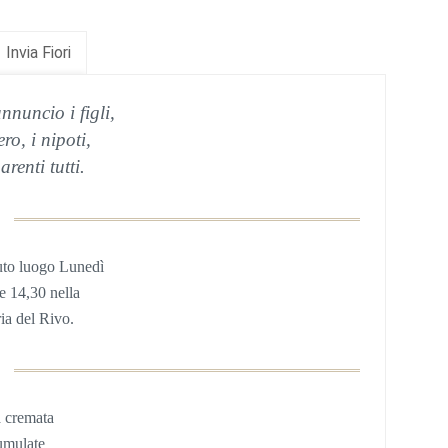
Invia Fiori
nnuncio i figli,
ro, i nipoti,
parenti tutti.
uto luogo Lunedì
re 14,30 nella
ia del Rivo.
à cremata
tumulate