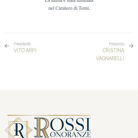
La salma è stata tumulata
nel
Cimitero di Terni.
Precedente
Prossimo
VITO ARPI
CRISTINA
VAGNARELLI