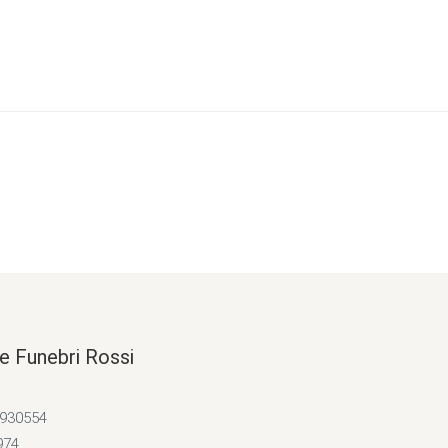
e Funebri Rossi
4930554
974