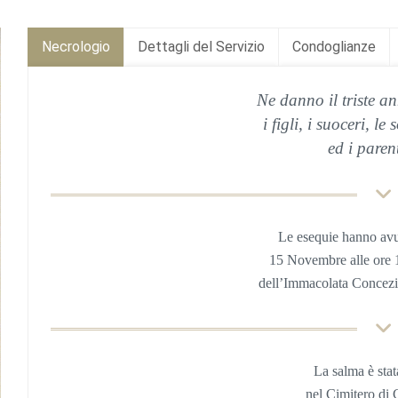
Necrologio
Dettagli del Servizio
Condoglianze
Ne danno il triste an
i figli, i suoceri, le 
ed i parent
Le esequie hanno av
15 Novembre alle ore 
dell’Immacolata Concezi
La salma è sta
nel Cimitero di
C