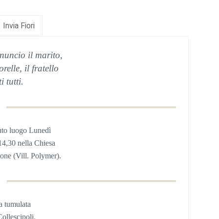
Invia Fiori
nuncio il marito,
sorelle, il fratello
i tutti.
uto luogo Lunedì
14,30 nella
Chiesa
one (Vill. Polymer).
ta tumulata
ollescipoli.