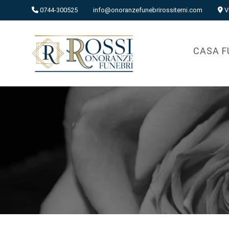
0744-300525
info@onoranzefunebrirossiterni.com
V
CASA F