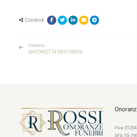
Condividi
Precedente
ANTONIETTA MOSTARDA
Onoranz
P.Iva 0120
REA TR-79