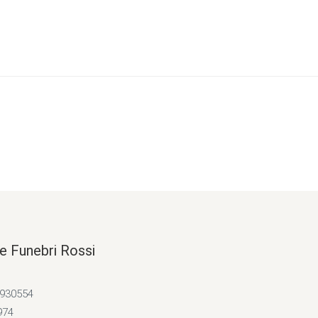
e Funebri Rossi
4930554
974