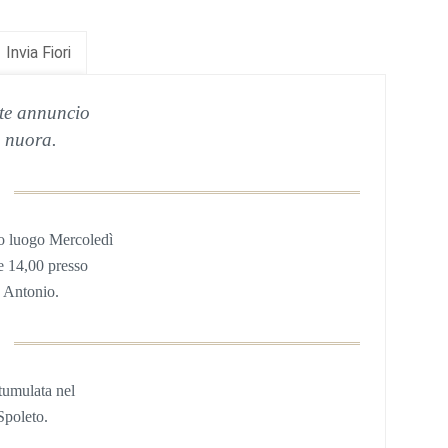
Invia Fiori
ste annuncio
la nuora.
o luogo Mercoledì
e 14,00 presso
. Antonio.
tumulata nel
Spoleto.