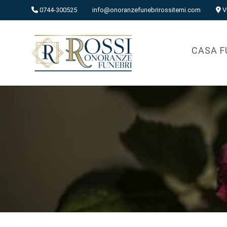
0744-300525
info@onoranzefunebrirossiterni.com
V
CASA F