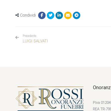
Condividi
Precedente
LUIGI SALVATI
Onoranz
P.Iva 0120
REA TR-79