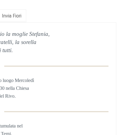
Invia Fiori
io la moglie Stefania,
ratelli, la sorella
 tutti.
o luogo Mercoledì
,30 nella
Chiesa
del Rivo.
 tumulata
nel
 Terni.