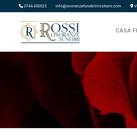
0744-300525
info@onoranzefunebrirossiterni.com
V
CASA F