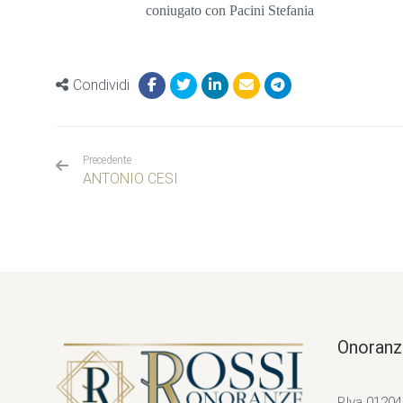
coniugato con Pacini Stefania
Condividi
Precedente
ANTONIO CESI
Onoranz
P.Iva 0120