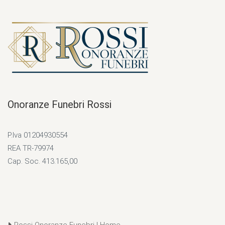
Onoranze Funebri Rossi
P.Iva 01204930554
REA TR-79974
Cap. Soc. 413.165,00
Rossi Onoranze Funebri | Home