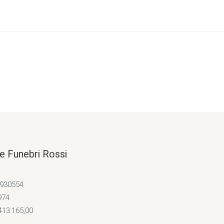
e Funebri Rossi
4930554
974
413.165,00