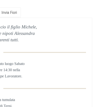
Invia Fiori
io il figlio Michele,
e nipoti Alessandra
renti tutti.
uto
luogo Sabato
re 14:30
nel
la
pe Lavoratore.
ta tumulata
di Terni.