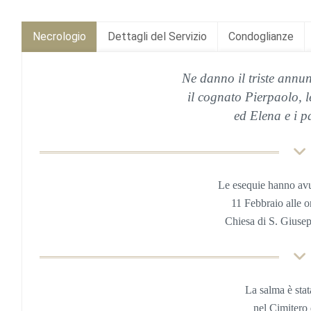
Necrologio
Dettagli del Servizio
Condoglianze
Ne danno il triste annunc
il cognato Pierpaolo, l
ed Elena e i pa
Le esequie hanno av
11 Febbr
aio
alle
o
Chiesa
di S. Giusep
La salma è sta
nel
Cimitero 