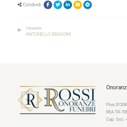
Condividi
Precedente
ANTONELLO BRAGONI
Onoranz
P.Iva 0120
REA TR-79
Cap. Soc. 