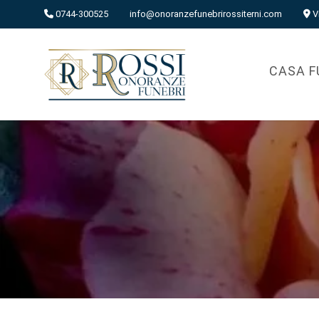
0744-300525
info@onoranzefunebrirossiterni.com
V
CASA F