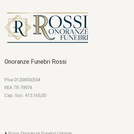
Onoranze Funebri Rossi
P.Iva 01204930554
REA TR-79974
Cap. Soc. 413.165,00
Rossi Onoranze Funebri | Home