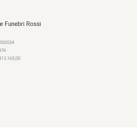
e Funebri Rossi
4930554
974
413.165,00