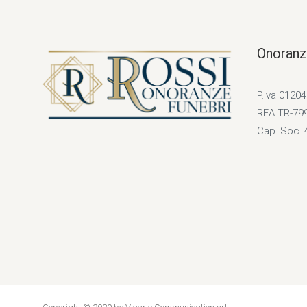
Onoranz
P.Iva 0120
REA TR-79
Cap. Soc. 