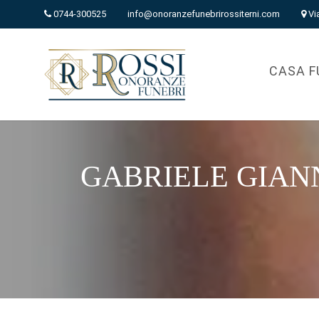
0744-300525
info@onoranzefunebrirossiterni.com
Vi
CASA F
GABRIELE GIANNOTT