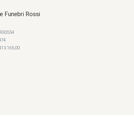
e Funebri Rossi
4930554
974
413.165,00