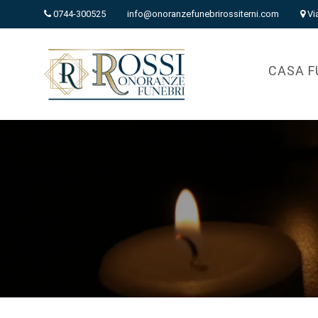
0744-300525
info@onoranzefunebrirossiterni.com
Vi
CASA F