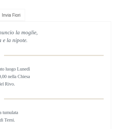
Invia Fiori
nuncio la moglie,
a e la nipote.
uto luogo Lunedì
0,00 nella
Chiesa
del Rivo.
ta tumulata
di Terni.