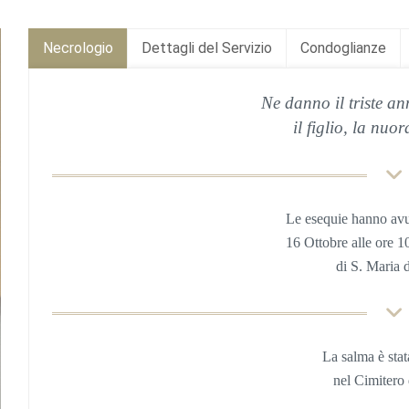
Necrologio
Dettagli del Servizio
Condoglianze
Ne danno il triste an
il figlio, la nuor
Le esequie hanno av
16 Otto
bre
alle ore 1
di S. Maria 
La salma è sta
nel
Cimitero 