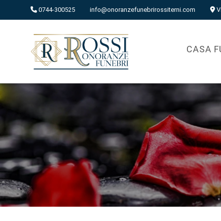
0744-300525
info@onoranzefunebrirossiterni.com
V
CASA F