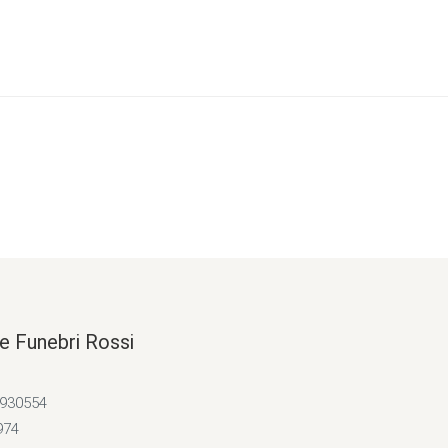
e Funebri Rossi
4930554
974