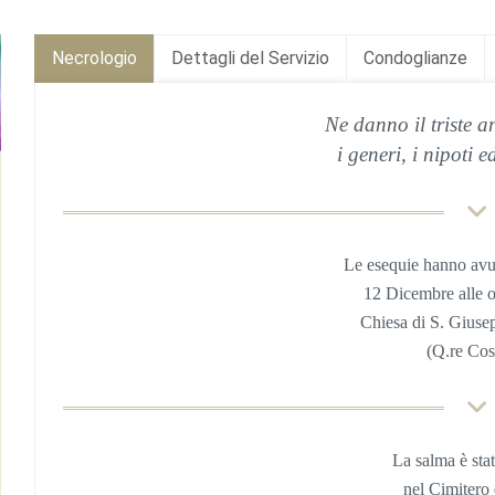
Necrologio
Dettagli del Servizio
Condoglianze
Ne danno il triste an
i generi, i nipoti ed
Le esequie hanno avu
12 Dicembre
alle 
Chiesa di S. Giuse
(Q.re Cos
La salma è sta
nel Cimitero 