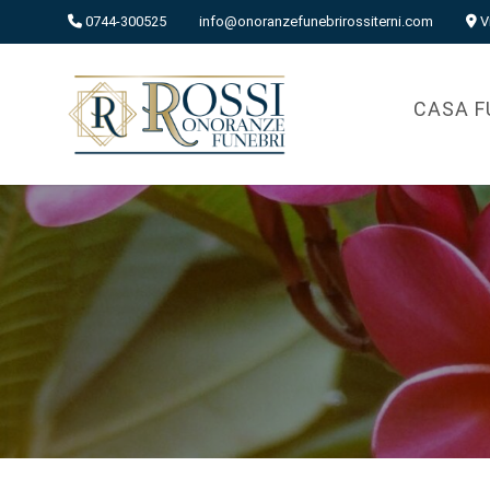
0744-300525
info@onoranzefunebrirossiterni.com
V
CASA F