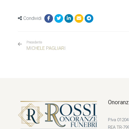
Condividi
Precedente
MICHELE PAGLIARI
Onoranz
P.Iva 0120
REA TR-79