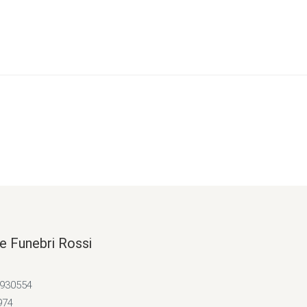
e Funebri Rossi
4930554
974