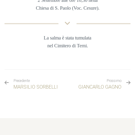
2 Settembre
alle ore 10,30 nella
Chiesa
di S. Paolo (Voc. Cesure).
La salma è stata tumulata
nel
Cimitero di Terni.
Precedente
Prossimo
MARSILIO SORBELLI
GIANCARLO GAGNO