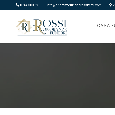
0744-300525
info@onoranzefunebrirossiterni.com
V
CASA F