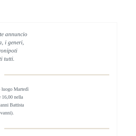
ste annuncio
a, i generi,
pronipoti
i tutti
.
o luogo Martedì
e 16,00 nella
anni Battista
ovanni).