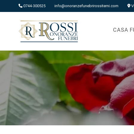
0744-300525
info@onoranzefunebrirossiterni.com
V
CASA F