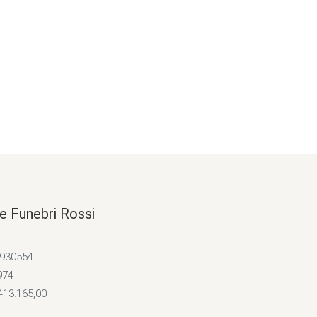
e Funebri Rossi
4930554
974
413.165,00