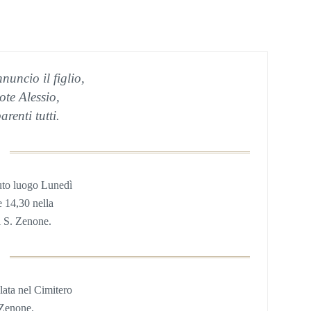
nuncio il figlio,
ote Alessio,
arenti tutti.
uto luogo Lunedì
e 14,30 nella
 S. Zenone.
lata nel Cimitero
 Zenone.