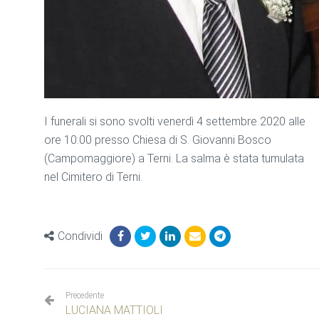
I funerali si sono svolti venerdì 4 settembre 2020 alle
ore 10:00 presso Chiesa di S. Giovanni Bosco
(Campomaggiore) a Terni. La salma è stata tumulata
nel Cimitero di Terni.
Condividi
Precedente
LUCIANA MATTIOLI