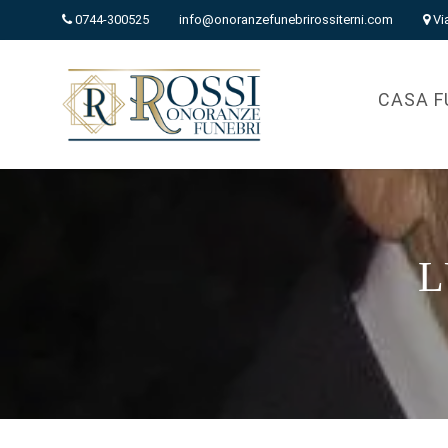
0744-300525
info@onoranzefunebrirossiterni.com
Vi
CASA F
L