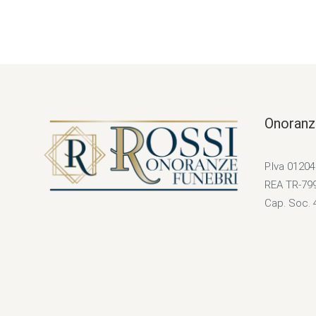
Onoranz
P.Iva 0120
REA TR-79
Cap. Soc. 