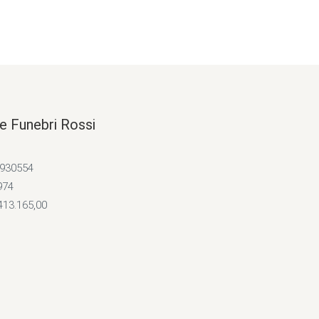
e Funebri Rossi
4930554
974
413.165,00