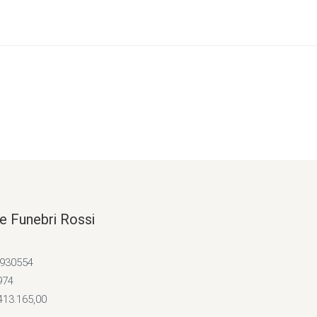
e Funebri Rossi
4930554
974
413.165,00