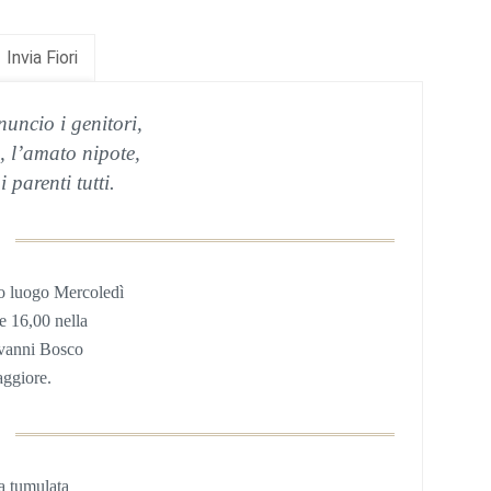
Invia Fiori
nuncio i genitori,
o, l’amato nipote,
 i parenti tutti.
o luogo Mercoledì
re 16,00 nella
ovanni Bosco
ggiore.
ta tumulata