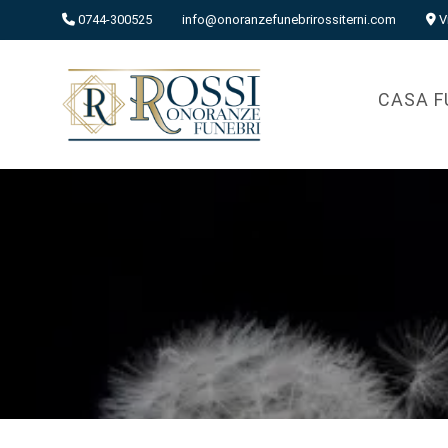
0744-300525
info@onoranzefunebrirossiterni.com
V
CASA F