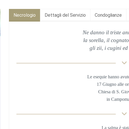
Necrologio
Dettagli del Servizio
Condoglianze
Ne danno il triste an
la sorella, il cognat
gli zii, i cugini ed
Le esequie hanno avut
17 Giugno
alle o
Chiesa di S. Gi
in Campoma
La salma è sta