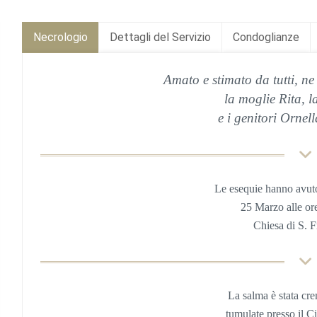
Necrologio
Dettagli del Servizio
Condoglianze
Amato e stimato da tutti, ne
la moglie Rita, la
e i genitori Ornel
Le esequie hanno avut
25 Marzo
alle or
Chiesa
di S. 
La salma è stata cre
tumulate
presso il C