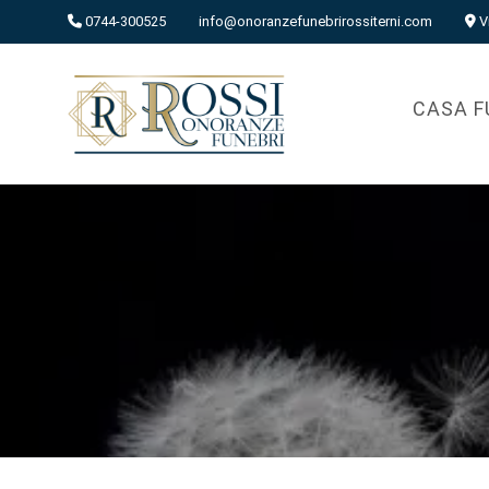
0744-300525
info@onoranzefunebrirossiterni.com
V
CASA F