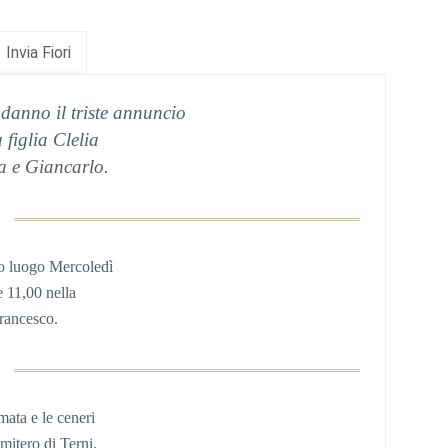
Invia Fiori
 danno il triste annuncio
 figlia Clelia
la e Giancarlo.
o luogo Mercoledì
e 11,00 nella
Francesco.
mata e le ceneri
imitero di Terni
.