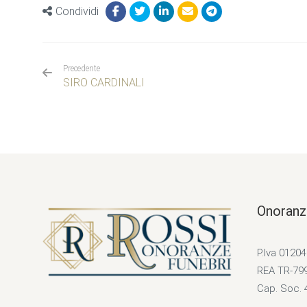
Condividi
Precedente
SIRO CARDINALI
Onoranz
P.Iva 0120
REA TR-79
Cap. Soc. 