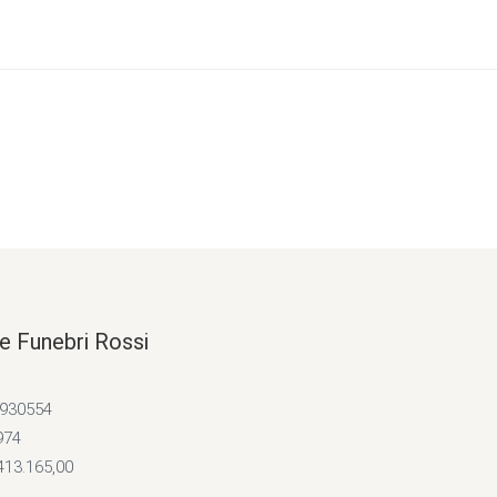
e Funebri Rossi
4930554
974
413.165,00