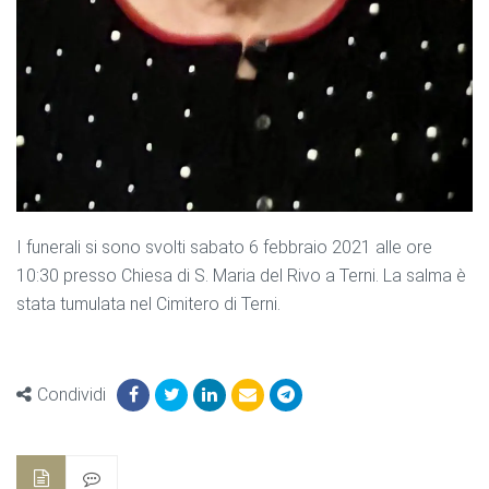
I funerali si sono svolti sabato 6 febbraio 2021 alle ore
10:30 presso Chiesa di S. Maria del Rivo a Terni. La salma è
stata tumulata nel Cimitero di Terni.
Condividi