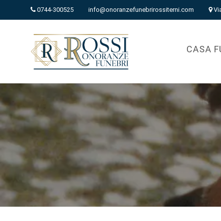
0744-300525
info@onoranzefunebrirossiterni.com
Vi
CASA F