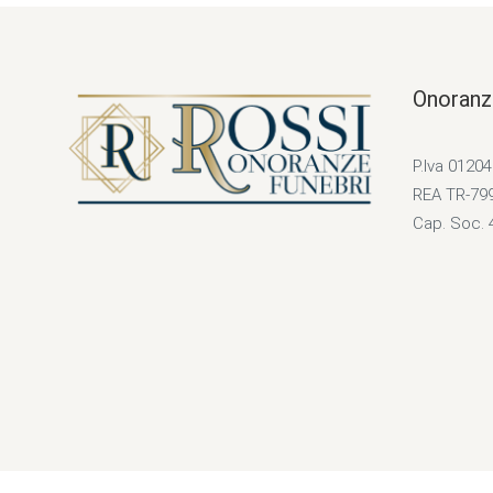
Onoranz
P.Iva 0120
REA TR-79
Cap. Soc. 