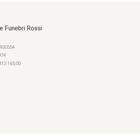
e Funebri Rossi
4930554
974
413.165,00