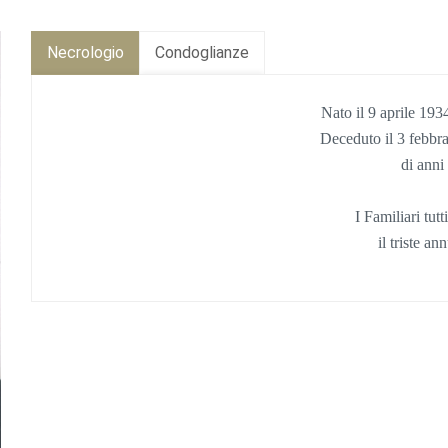
Necrologio
Condoglianze
Nato il 9 aprile 19
Deceduto il 3 febbr
di anni
I Familiari tut
il triste an