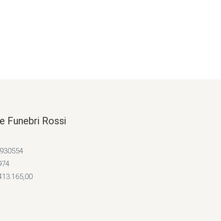
e Funebri Rossi
4930554
974
413.165,00