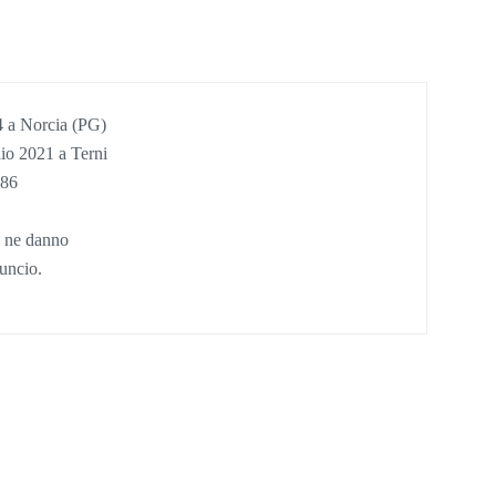
34 a Norcia (PG)
aio 2021 a Terni
 86
ti ne danno
nuncio.