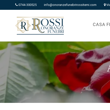
0744-300525
info@onoranzefunebrirossiterni.com
Vi
CASA F