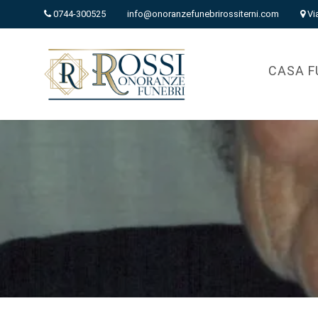
0744-300525
info@onoranzefunebrirossiterni.com
Vi
CASA F