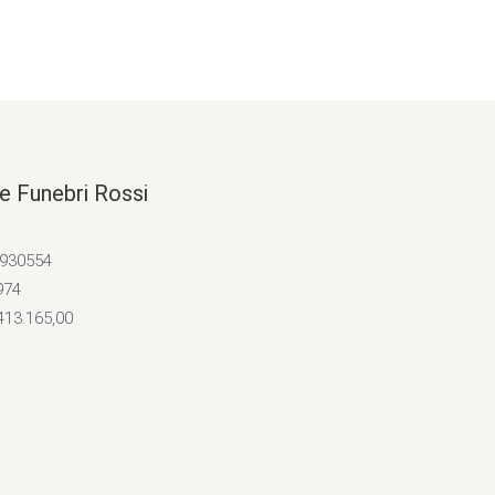
e Funebri Rossi
4930554
974
413.165,00