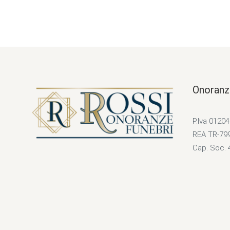
Onoranz
P.Iva 0120
REA TR-79
Cap. Soc. 