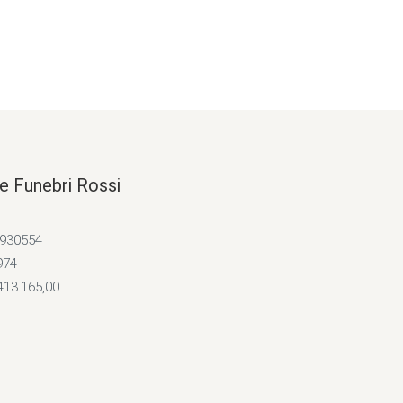
e Funebri Rossi
4930554
974
413.165,00