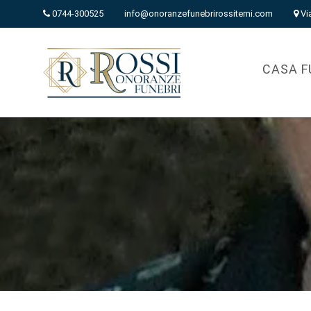
0744-300525
info@onoranzefunebrirossiterni.com
Vi
CASA F