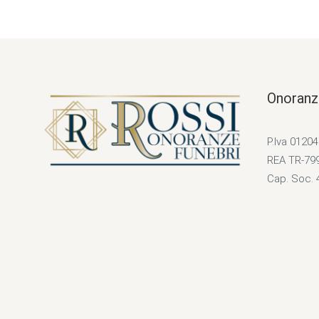
Onoranz
P.Iva 0120
REA TR-79
Cap. Soc. 