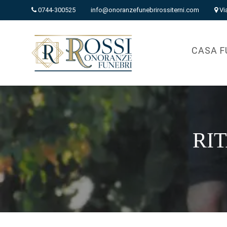
0744-300525
info@onoranzefunebrirossiterni.com
Vi
CASA F
RIT