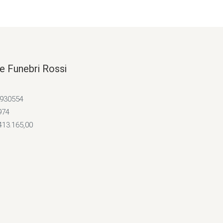
e Funebri Rossi
4930554
974
413.165,00