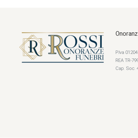
Onoranz
P.Iva 0120
REA TR-79
Cap. Soc. 