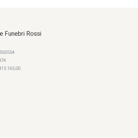
e Funebri Rossi
4930554
974
413.165,00