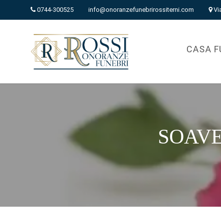
0744-300525
info@onoranzefunebrirossiterni.com
Vi
CASA F
SOAVE