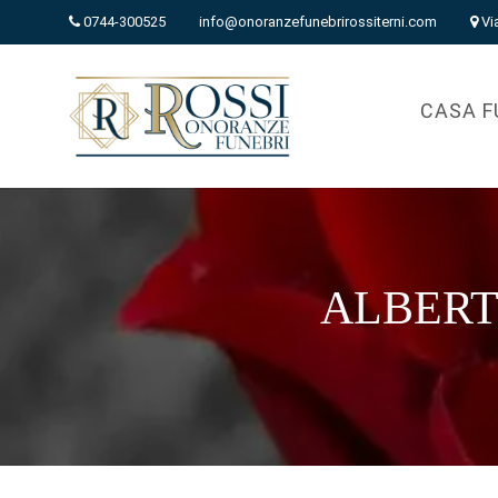
0744-300525
info@onoranzefunebrirossiterni.com
Vi
CASA F
ALBERT