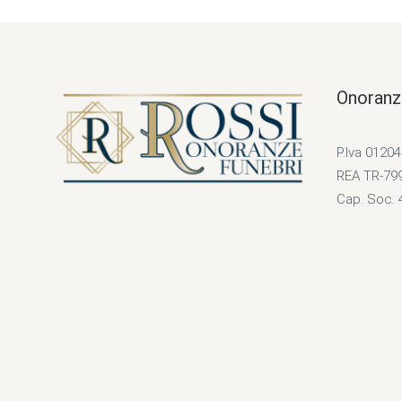
Onoranz
P.Iva 0120
REA TR-79
Cap. Soc. 