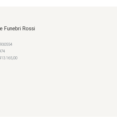
e Funebri Rossi
4930554
974
413.165,00