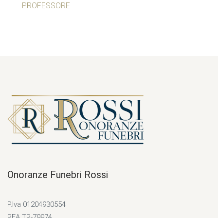
PROFESSORE
Onoranze Funebri Rossi
P.Iva 01204930554
REA TR-79974