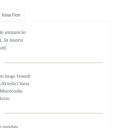
Invia Fiori
ste annuncio
li, la nuora
oti.
to luogo Venerdì
6,00 nella Chiesa
 Misericordia
Bovio.
ta tumulata