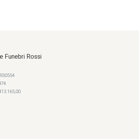
e Funebri Rossi
4930554
974
413.165,00