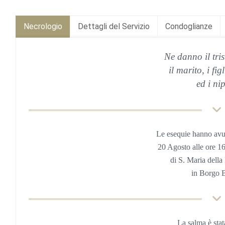
Necrologio
Dettagli del Servizio
Condoglianze
Ne danno il tri
il marito, i fig
ed i nip
Le esequie hanno avu
20 Agosto alle ore 1
di S. Maria della
in Borgo 
La salma è sta