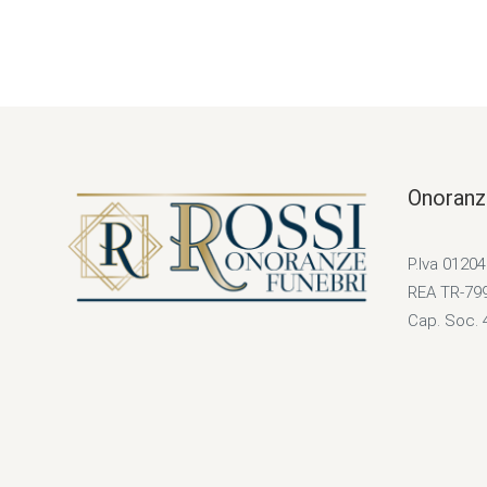
Onoranz
P.Iva 0120
REA TR-79
Cap. Soc. 