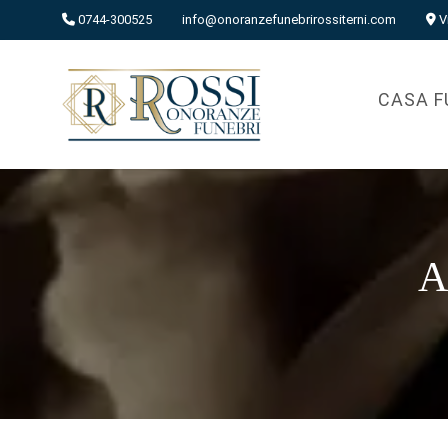
0744-300525
info@onoranzefunebrirossiterni.com
V
CASA F
A