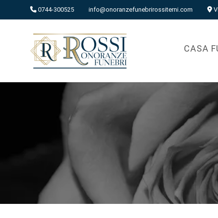
0744-300525
info@onoranzefunebrirossiterni.com
V
CASA F