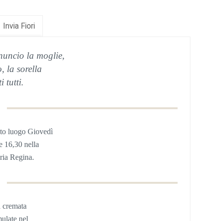
Invia Fiori
nuncio la moglie,
lo, la sorella
i tutti
.
to luogo Giovedì
re 16,30 nel
la
ria Regina.
à cremata
mulate nel