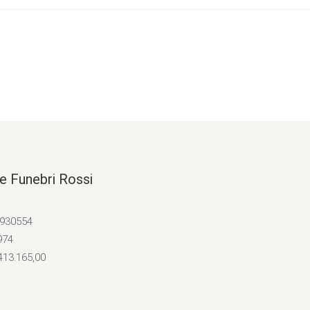
e Funebri Rossi
4930554
974
413.165,00