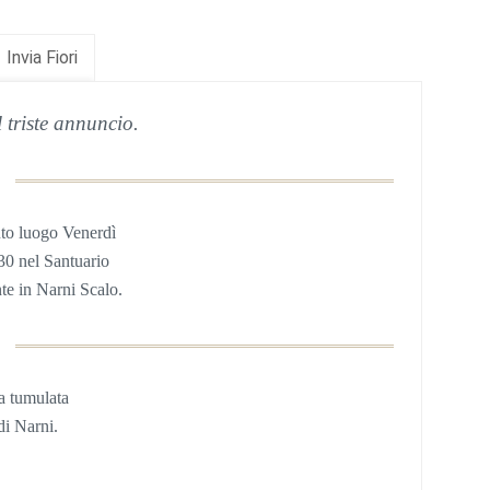
Invia Fiori
 triste annuncio.
to luogo Venerdì
,30 nel Santuario
te in Narni Scalo
.
ta tumulata
di Narni.