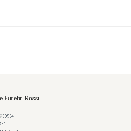
e Funebri Rossi
4930554
974