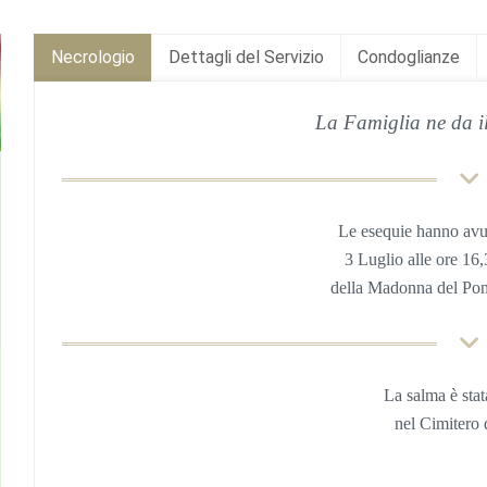
Necrologio
Dettagli del Servizio
Condoglianze
La Famiglia ne da il
Le esequie hanno avu
3 Luglio
alle ore 16
della Madonna del Pon
La salma è sta
nel
Cimitero 