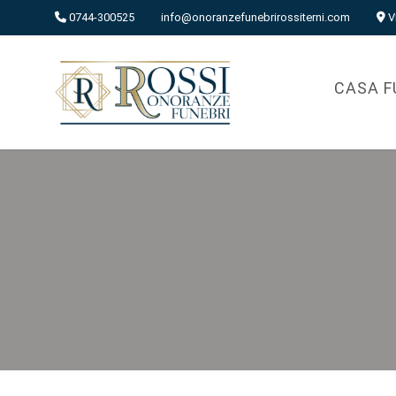
0744-300525
info@onoranzefunebrirossiterni.com
V
CASA F